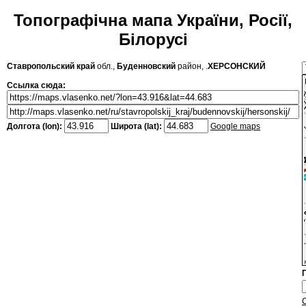
Топографічна мапа України, Росії,
Білорусі
Ставропольский край
обл.,
Буденновский
район, .
ХЕРСОНСКИЙ
Ссылка сюда:
Долгота (lon):
Широта (lat):
Google maps