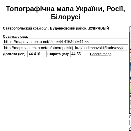
Топографічна мапа України, Росії,
Білорусі
Ставропольский край
обл.,
Буденновский
район, .
КУДРЯВЫЙ
Ссылка сюда:
Долгота (lon):
Широта (lat):
Google maps