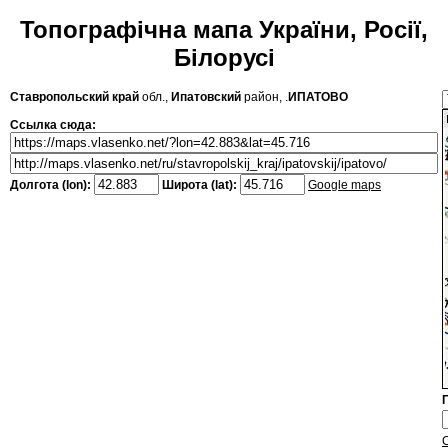
Топографічна мапа України, Росії,
Білорусі
Ставропольский край
обл.,
Ипатовский
район, .
ИПАТОВО
Ссылка сюда:
Долгота (lon):
Широта (lat):
Google maps