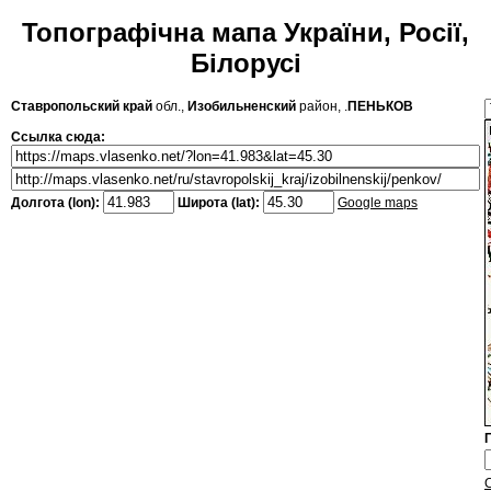
Топографічна мапа України, Росії,
Білорусі
Ставропольский край
обл.,
Изобильненский
район, .
ПЕНЬКОВ
Ссылка сюда:
Долгота (lon):
Широта (lat):
Google maps