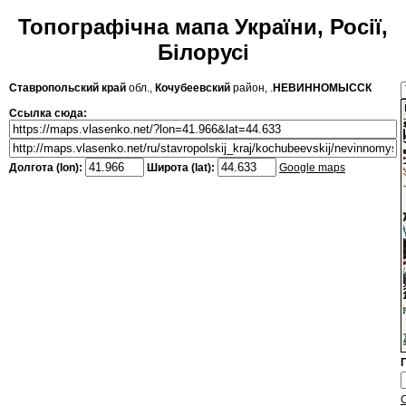
Топографічна мапа України, Росії,
Білорусі
Ставропольский край
обл.,
Кочубеевский
район, .
НЕВИННОМЫССК
Ссылка сюда:
Долгота (lon):
Широта (lat):
Google maps