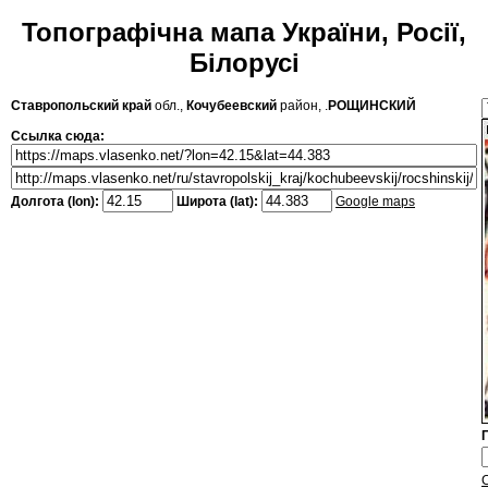
Топографічна мапа України, Росії,
Білорусі
Ставропольский край
обл.,
Кочубеевский
район, .
РОЩИНСКИЙ
Ссылка сюда:
Долгота (lon):
Широта (lat):
Google maps