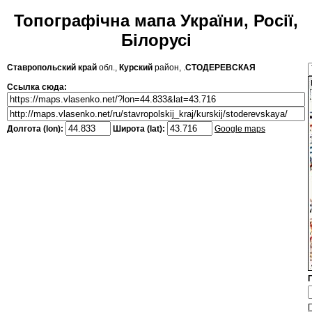
Топографічна мапа України, Росії,
Білорусі
Ставропольский край
обл.,
Курский
район, .
СТОДЕРЕВСКАЯ
Ссылка сюда:
Долгота (lon):
Широта (lat):
Google maps