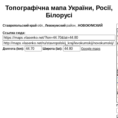
Топографічна мапа України, Росії,
Білорусі
Ставропольский край
обл.,
Левокумский
район, .
НОВОКУМСКИЙ
Ссылка сюда:
Долгота (lon):
Широта (lat):
Google maps