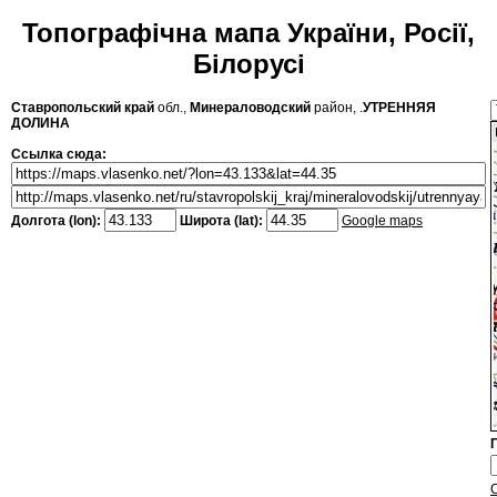
Топографічна мапа України, Росії,
Білорусі
Ставропольский край
обл.,
Минераловодский
район, .
УТРЕННЯЯ
ДОЛИНА
Ссылка сюда:
Долгота (lon):
Широта (lat):
Google maps