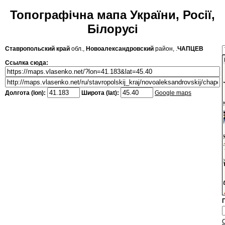
Топографічна мапа України, Росії,
Білорусі
Ставропольский край
обл.,
Новоалександровский
район, .
ЧАПЦЕВ
Ссылка сюда:
Долгота (lon):
Широта (lat):
Google maps