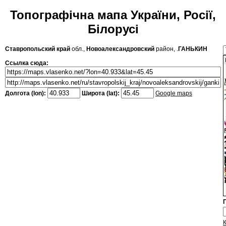
Топографічна мапа України, Росії,
Білорусі
Ставропольский край
обл.,
Новоалександровский
район, .
ГАНЬКИН
Ссылка сюда:
Долгота (lon):
Широта (lat):
Google maps