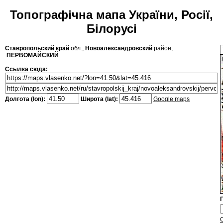
Топографічна мапа України, Росії,
Білорусі
Ставропольский край
обл.,
Новоалександровский
район,
.
ПЕРВОМАЙСКИЙ
Ссылка сюда:
Долгота (lon):
Широта (lat):
Google maps