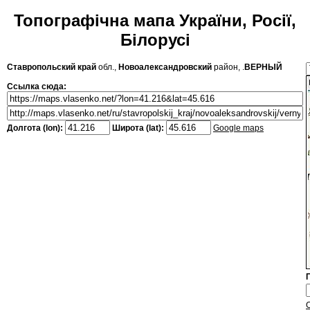
Топографічна мапа України, Росії,
Білорусі
Ставропольский край
обл.,
Новоалександровский
район, .
ВЕРНЫЙ
Ссылка сюда:
Долгота (lon):
Широта (lat):
Google maps