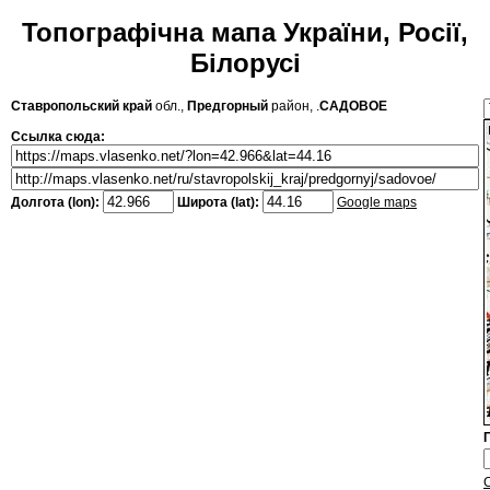
Топографічна мапа України, Росії,
Білорусі
Ставропольский край
обл.,
Предгорный
район, .
САДОВОЕ
Ссылка сюда:
Долгота (lon):
Широта (lat):
Google maps