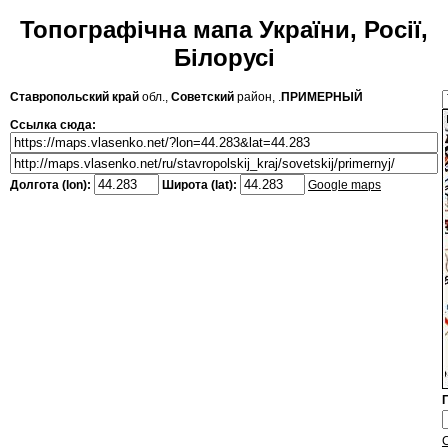
Топографічна мапа України, Росії,
Білорусі
Ставропольский край
обл.,
Советский
район, .
ПРИМЕРНЫЙ
Ссылка сюда:
Долгота (lon):
Широта (lat):
Google maps