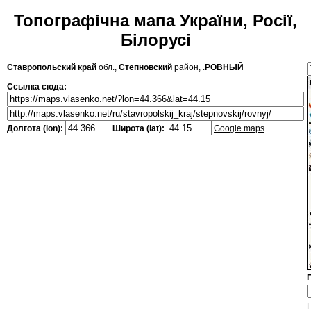
Топографічна мапа України, Росії,
Білорусі
Ставропольский край
обл.,
Степновский
район, .
РОВНЫЙ
Ссылка сюда:
Долгота (lon):
Широта (lat):
Google maps