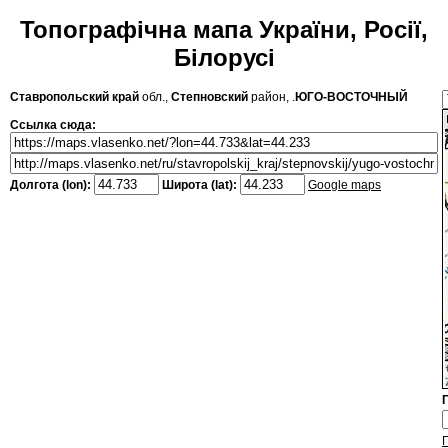
Топографічна мапа України, Росії,
Білорусі
Ставропольский край
обл.,
Степновский
район, .
ЮГО-ВОСТОЧНЫЙ
Ссылка сюда:
Долгота (lon):
Широта (lat):
Google maps