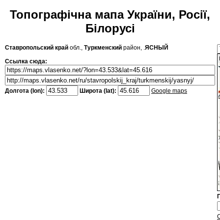
Топографічна мапа України, Росії,
Білорусі
Ставропольский край
обл.,
Туркменский
район, .
ЯСНЫЙ
Ссылка сюда:
Долгота (lon):
Широта (lat):
Google maps