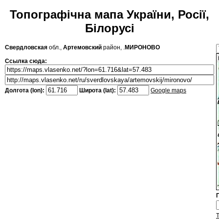
Топографічна мапа України, Росії,
Білорусі
Свердловская
обл.,
Артемовский
район, .
МИРОНОВО
Ссылка сюда:
Долгота (lon):
Широта (lat):
Google maps