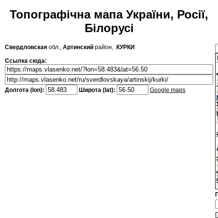
Топографічна мапа України, Росії,
Білорусі
Свердловская
обл.,
Артинский
район, .
КУРКИ
Ссылка сюда:
Долгота (lon):
Широта (lat):
Google maps