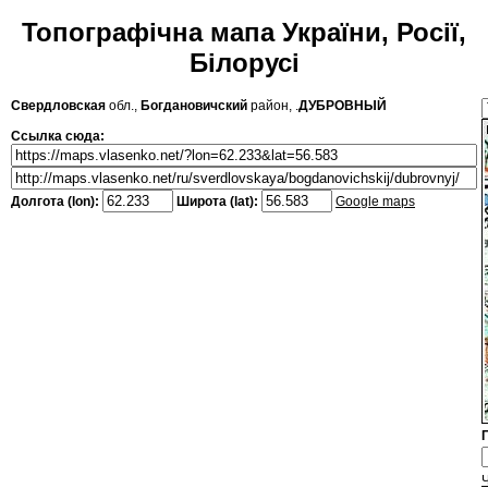
Топографічна мапа України, Росії,
Білорусі
Свердловская
обл.,
Богдановичский
район, .
ДУБРОВНЫЙ
Ссылка сюда:
Долгота (lon):
Широта (lat):
Google maps