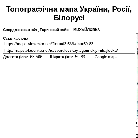
Топографічна мапа України, Росії,
Білорусі
Свердловская
обл.,
Гаринский
район, .
МИХАЙЛОВКА
Ссылка сюда:
Долгота (lon):
Широта (lat):
Google maps