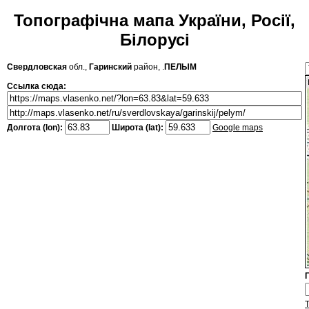
Топографічна мапа України, Росії,
Білорусі
Свердловская
обл.,
Гаринский
район, .
ПЕЛЫМ
Ссылка сюда:
Долгота (lon):
Широта (lat):
Google maps