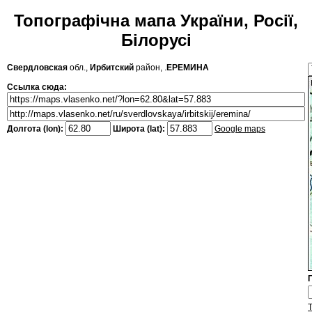
Топографічна мапа України, Росії,
Білорусі
Свердловская
обл.,
Ирбитский
район, .
ЕРЕМИНА
Ссылка сюда:
Долгота (lon):
Широта (lat):
Google maps