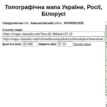
Топографічна мапа України, Росії,
Білорусі
Свердловская
обл.,
Камышловский
район, .
КОЧНЕВСКОЕ
Ссылка сюда:
Долгота (lon):
Широта (lat):
Google maps