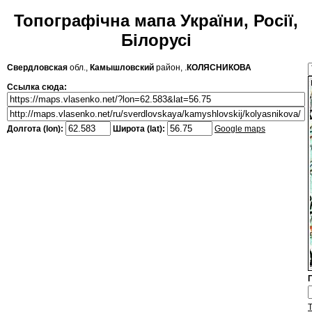
Топографічна мапа України, Росії,
Білорусі
Свердловская
обл.,
Камышловский
район, .
КОЛЯСНИКОВА
Ссылка сюда:
Долгота (lon):
Широта (lat):
Google maps