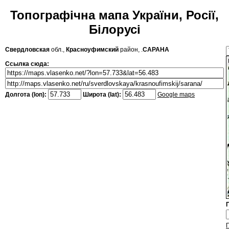
Топографічна мапа України, Росії,
Білорусі
Свердловская
обл.,
Красноуфимский
район, .
САРАНА
Ссылка сюда:
Долгота (lon):
Широта (lat):
Google maps