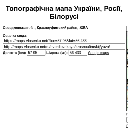
Топографічна мапа України, Росії,
Білорусі
Свердловская
обл.,
Красноуфимский
район, .
ЮВА
Ссылка сюда:
Долгота (lon):
Широта (lat):
Google maps