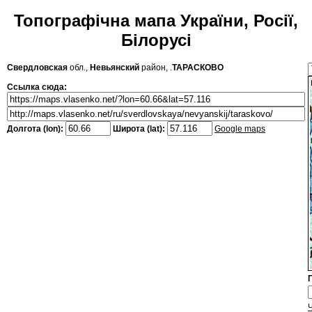
Топографічна мапа України, Росії,
Білорусі
Свердловская
обл.,
Невьянский
район, .
ТАРАСКОВО
Ссылка сюда:
Долгота (lon):
Широта (lat):
Google maps