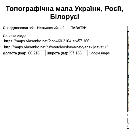
Топографічна мапа України, Росії,
Білорусі
Свердловская
обл.,
Невьянский
район, .
ТАВАТУЙ
Ссылка сюда:
Долгота (lon):
Широта (lat):
Google maps