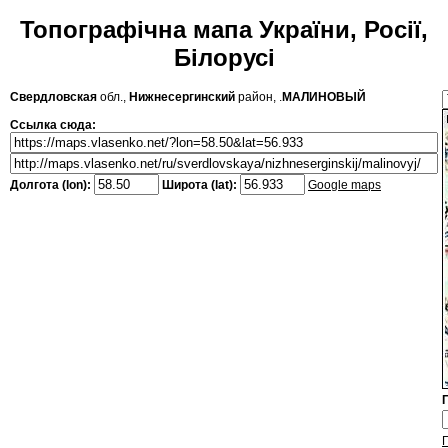
Топографічна мапа України, Росії,
Білорусі
Свердловская
обл.,
Нижнесергинский
район, .
МАЛИНОВЫЙ
Ссылка сюда:
Долгота (lon):
Широта (lat):
Google maps