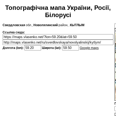
Топографічна мапа України, Росії,
Білорусі
Свердловская
обл.,
Новолялинский
район, .
КЫТЛЫМ
Ссылка сюда:
Долгота (lon):
Широта (lat):
Google maps