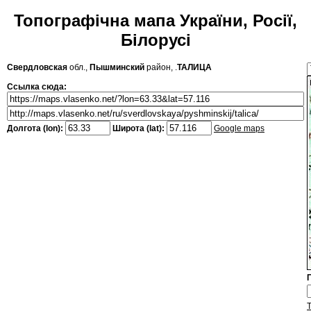
Топографічна мапа України, Росії,
Білорусі
Свердловская
обл.,
Пышминский
район, .
ТАЛИЦА
Ссылка сюда:
Долгота (lon):
Широта (lat):
Google maps