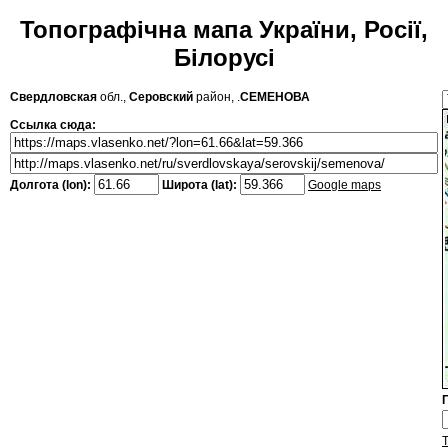
Топографічна мапа України, Росії,
Білорусі
Свердловская
обл.,
Серовский
район, .
СЕМЕНОВА
Ссылка сюда:
Долгота (lon):
Широта (lat):
Google maps