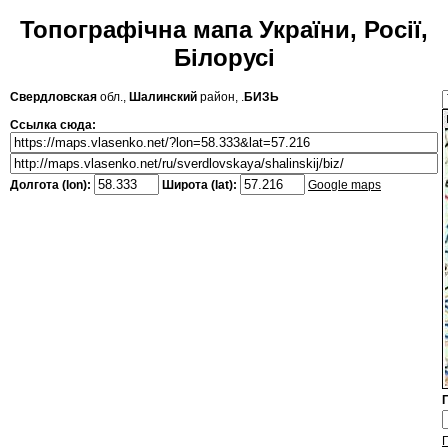
Топографічна мапа України, Росії,
Білорусі
Свердловская
обл.,
Шалинский
район, .
БИЗЬ
Ссылка сюда:
Долгота (lon):
Широта (lat):
Google maps