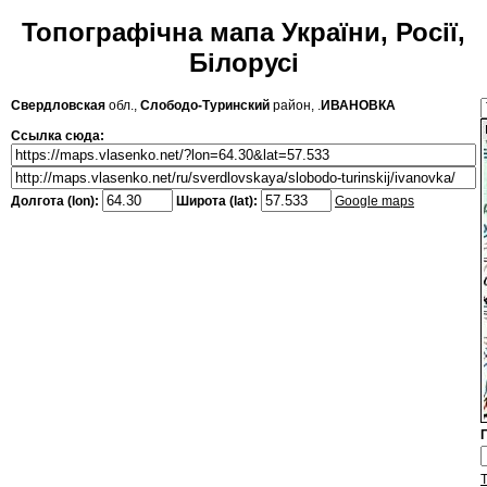
Топографічна мапа України, Росії,
Білорусі
Свердловская
обл.,
Слободо-Туринский
район, .
ИВАНОВКА
Ссылка сюда:
Долгота (lon):
Широта (lat):
Google maps