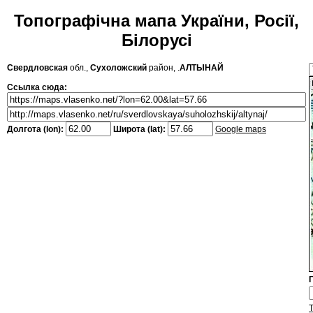
Топографічна мапа України, Росії,
Білорусі
Свердловская
обл.,
Сухоложский
район, .
АЛТЫНАЙ
Ссылка сюда:
Долгота (lon):
Широта (lat):
Google maps