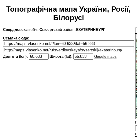
Топографічна мапа України, Росії,
Білорусі
Свердловская
обл.,
Сысертский
район, .
ЕКАТЕРИНБУРГ
Ссылка сюда:
Долгота (lon):
Широта (lat):
Google maps