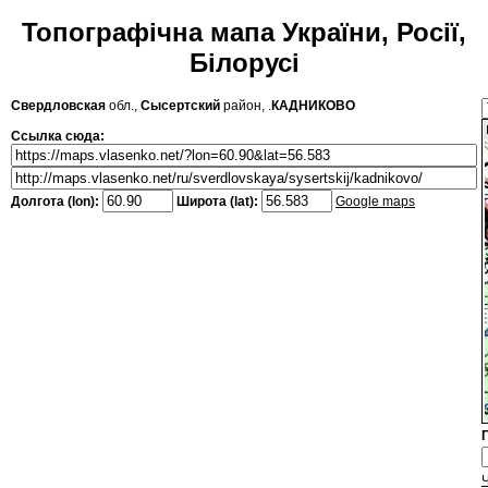
Топографічна мапа України, Росії,
Білорусі
Свердловская
обл.,
Сысертский
район, .
КАДНИКОВО
Ссылка сюда:
Долгота (lon):
Широта (lat):
Google maps