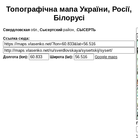
Топографічна мапа України, Росії,
Білорусі
Свердловская
обл.,
Сысертский
район, .
СЫСЕРТЬ
Ссылка сюда:
Долгота (lon):
Широта (lat):
Google maps