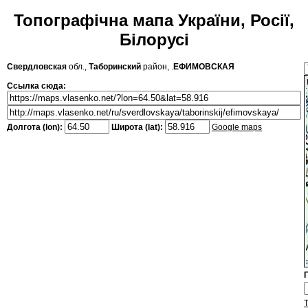
Топографічна мапа України, Росії,
Білорусі
Свердловская
обл.,
Таборинский
район, .
ЕФИМОВСКАЯ
Ссылка сюда:
Долгота (lon):
Широта (lat):
Google maps