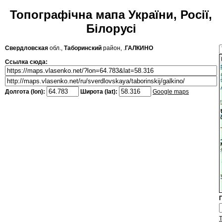
Топографічна мапа України, Росії,
Білорусі
Свердловская
обл.,
Таборинский
район, .
ГАЛКИНО
Ссылка сюда:
Долгота (lon):
Широта (lat):
Google maps