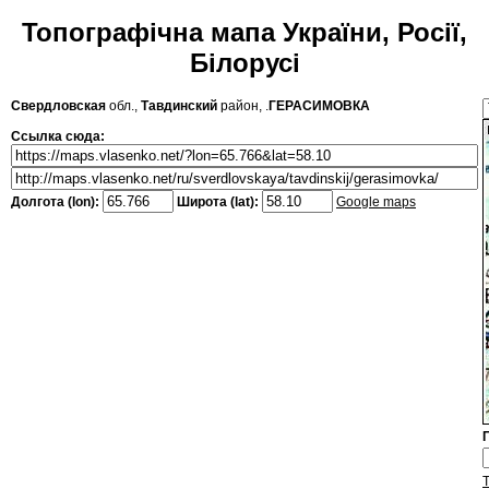
Топографічна мапа України, Росії,
Білорусі
Свердловская
обл.,
Тавдинский
район, .
ГЕРАСИМОВКА
Ссылка сюда:
Долгота (lon):
Широта (lat):
Google maps