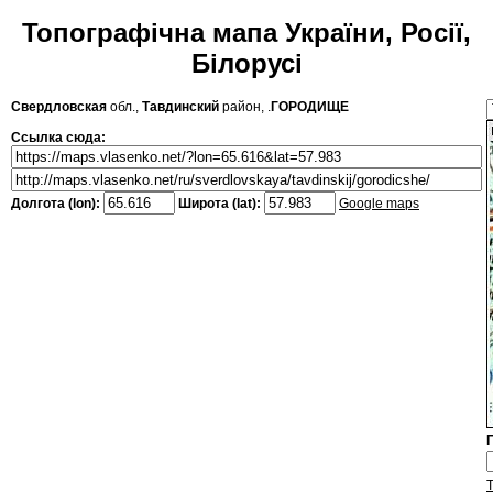
Топографічна мапа України, Росії,
Білорусі
Свердловская
обл.,
Тавдинский
район, .
ГОРОДИЩЕ
Ссылка сюда:
Долгота (lon):
Широта (lat):
Google maps