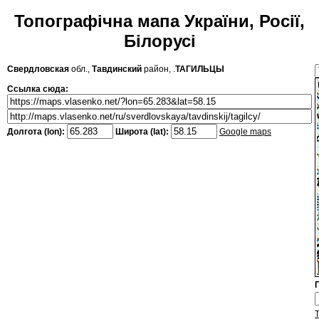
Топографічна мапа України, Росії,
Білорусі
Свердловская
обл.,
Тавдинский
район, .
ТАГИЛЬЦЫ
Ссылка сюда:
Долгота (lon):
Широта (lat):
Google maps