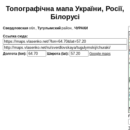
Топографічна мапа України, Росії,
Білорусі
Свердловская
обл.,
Тугулымский
район, .
ЧУРАКИ
Ссылка сюда:
Долгота (lon):
Широта (lat):
Google maps