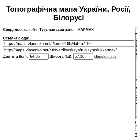
Топографічна мапа України, Росії,
Білорусі
Свердловская
обл.,
Тугулымский
район, .
КАРМАК
Ссылка сюда:
Долгота (lon):
Широта (lat):
Google maps