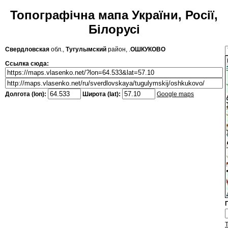
Топографічна мапа України, Росії,
Білорусі
Свердловская
обл.,
Тугулымский
район, .
ОШКУКОВО
Ссылка сюда:
Долгота (lon):
Широта (lat):
Google maps