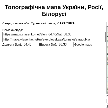
Топографічна мапа України, Росії,
Білорусі
Свердловская
обл.,
Туринский
район, .
САРАГУЛКА
Ссылка сюда:
Долгота (lon):
Широта (lat):
Google maps