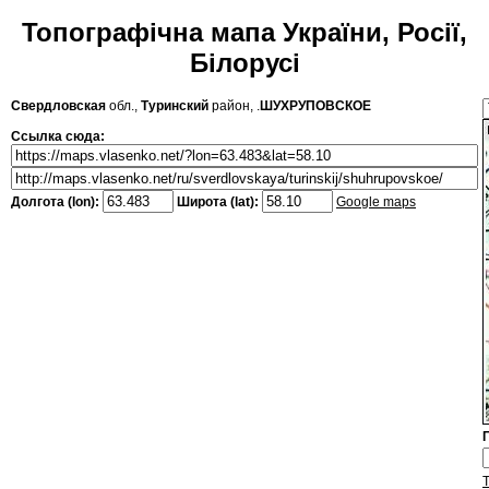
Топографічна мапа України, Росії,
Білорусі
Свердловская
обл.,
Туринский
район, .
ШУХРУПОВСКОЕ
Ссылка сюда:
Долгота (lon):
Широта (lat):
Google maps